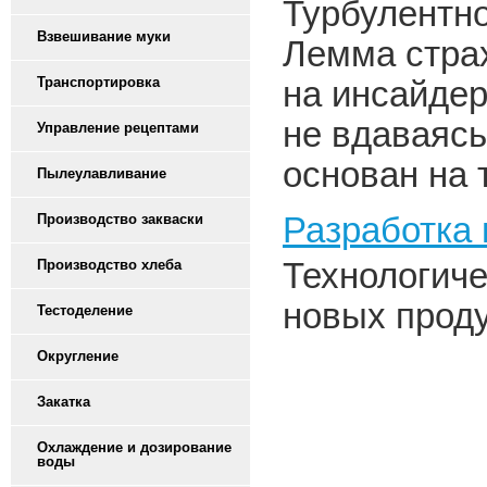
Турбулентно
Взвешивание муки
Лемма страх
Транспортировка
на инсайде
не вдаваясь
Управление рецептами
основан на 
Пылеулавливание
Разработка 
Производство закваски
Технологиче
Производство хлеба
новых прод
Тестоделение
Округление
Закатка
Охлаждение и дозирование
воды