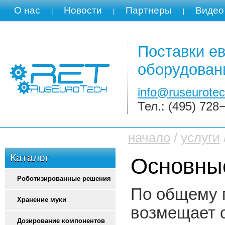
О нас
Новости
Партнеры
Видео
|
|
|
Поставки ев
оборудован
info@ruseurotec
Тел.: (495) 728
начало
/
услуги
Каталог
Основные
Роботизированные решения
По общему 
Хранение муки
возмещает с
Дозирование компонентов