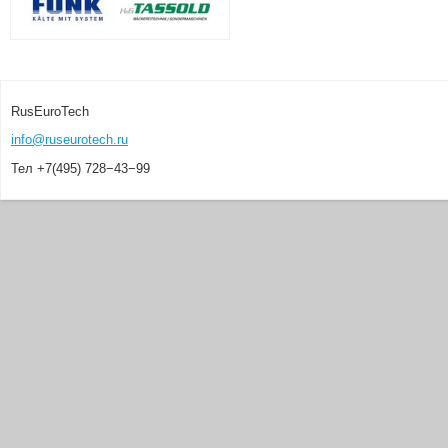
RusEuroTech
info@ruseurotech.ru
Тел +7(495) 728−43−99